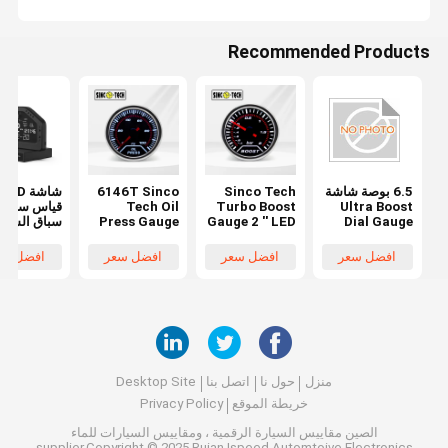
Recommended Products
6.5 بوصة شاشة
Sinco Tech
6146T Sinco
شاشة LCD
Ultra Boost
Turbo Boost
Tech Oil
قياس سيارة
Dial Gauge
Gauge 2 '' LED
Press Gauge
سباق السيا
لقراءات سريعة
Psi Meter
Meter Auto
inco Tech
ودقيقة في
6141T Auto
Mobile مؤشر
22 16V DC
افضل سعر
افضل سعر
افضل سعر
افضل سع
الإعدادات
Mobile
عرض 52 مللي
رقمي لغاز ال
الصناعية
متر سيارة
منزل
حول نا
اتصل بنا
Desktop Site
خريطة الموقع
Privacy Policy
الصين مقاييس السيارة الرقمية ، ومقاييس السيارات للماء
supplier.Copyright © 2025 Ruian Ispeed Automtoive Electronics