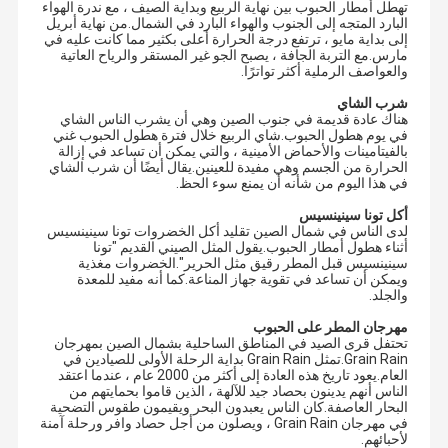
تهطل أمطار الحبوب بين نهاية الربيع وبداية الصيف ، مع ندرة الهواء
البارد المتجه إلى الجنوب والهواء البارد في الشمال.من نهاية أبريل
إلى بداية مايو ، ترتفع درجة الحرارة أعلى بكثير مما كانت عليه في
مارس.مع التربة الجافة ، يصبح الجو غير المستقر والرياح العاتية
والعواصف الرملية أكثر تواترًا.
شرب الشاي
هناك عادة قديمة في جنوب الصين وهي أن يشرب الناس الشاي
في يوم هطول الحبوب.شاي الربيع خلال فترة هطول الحبوب غني
بالفيتامينات والأحماض الأمينية ، والتي يمكن أن تساعد في إزالة
الحرارة من الجسم وهي مفيدة للعينين.يقال أيضًا أن شرب الشاي
في هذا اليوم من شأنه أن يمنع سوء الحظ.
أكل تونا سينينسيس
لدى الناس في شمال الصين تقليد أكل الخضروات تونا سينينسيس
أثناء هطول أمطار الحبوب.يقول المثل الصيني القديم "تونا
سينينسيس قبل المطر رقيق مثل الحرير".الخضروات مغذية
ويمكن أن تساعد في تقوية جهاز المناعة.كما أنه مفيد للمعدة
والجلد.
مهرجان المطر على الحبوب
تحتفل قرى الصيد في المناطق الساحلية بشمال الصين بمهرجان
Grain Rain.تمثل Grain Rain بداية الرحلة الأولى للصيادين في
العام.يعود تاريخ هذه العادة إلى أكثر من 2000 عام ، عندما اعتقد
الناس أنهم يدينون بحصاد جيد للآلهة ، الذين قاموا بحمايتهم من
البحار العاصفة.كان الناس يعبدون البحر ويقيمون طقوس التضحية
في مهرجان Grain Rain ، ويصلون من أجل حصاد وافر ورحلة آمنة
لأحبائهم.