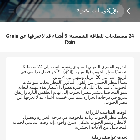
24 مصطلحات للطاقة الشمسية: 5 أشياء قد لا تعرفها عن Grain
Rain
التقويم القمري الصيني التقليدي يقسم السنة إلى 24 مصطلحًا
شمسيًا.مطر الحبوب (بالصينية: 谷雨) ، كآخر فصل دراسي في
الربيع ، يبدأ في 20 أبريل وينتهي في 4 مايو.
ينشأ المطر الحبيبي من القول المأثور "المطر يجلب نمو مئات
الحبوب" ، مما يدل على أن فترة هطول الأمطار هذه مهمة للغاية
لنمو المحاصيل.يشير مطر الحبوب إلى نهاية الطقس البارد وارتفاع
سريع في درجات الحرارة.فيما يلي خمسة أشياء قد لا تعرفها عن
مطر الحبوب.
الوقت المناسب للزراعة
يجلب مطر الحبوب زيادة ملحوظة في درجة الحرارة وهطول
الأمطار وتنمو الحبوب بشكل أسرع وأقوى.إنه وقت أساسي لحماية
المحاصيل من الآفات الحشرية.
تحدث عواصف رملية