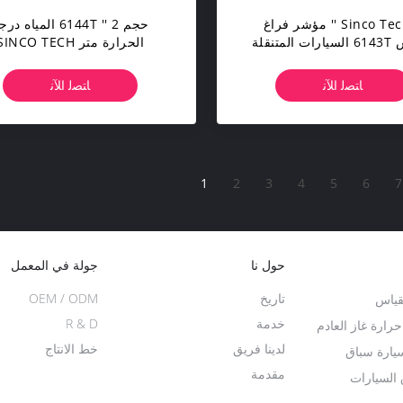
Sinco Tech 2 '' مؤشر فراغ
حجم 2 '' 6144T المياه د
لمتنقلة
الحرارة متر SINCO TECH
فولت
ﺎﺘﺼﻟ ﺍﻶﻧ
ﺎﺘﺼﻟ ﺍﻶﻧ
1
2
3
4
5
6
7
حول نا
جولة في المعمل
تاريخ
OEM / ODM
قياس
خدمة
R & D
ارة غاز العادم
لدينا فريق
خط الانتاج
سيارة سباق
مقدمة
السيارات