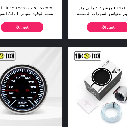
سيارة 6147T مؤشر 52 مللي متر
148T 52mm
يتر مقياس السيارات المتنقلة
نسبة الوقود مقيا
عرض البلاستيك
المحمول متر أدى العرض
ﺎﺘﺼﻟ ﺍﻶﻧ
ﺎﺘﺼﻟ ﺍﻶﻧ