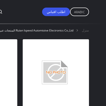
اطلب اقتباس
ARABIC
منزل
Ruian Ispeed Automtoive Electronics Co.,Ltd المنتجات عبر الإنترنت