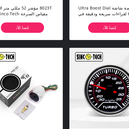
6.5 بوصة شاشة Ultra Boost Dial
8023T م
Gauge لقراءات سريعة ودقيقة في
مقياس السرعة nco Tech
الإعدادات الصناعية
السيارات المحمول بقيادة ع
مقياس سرعة الدوران
ﺎﺘﺼﻟ ﺍﻶﻧ
ﺎﺘﺼﻟ ﺍﻶﻧ