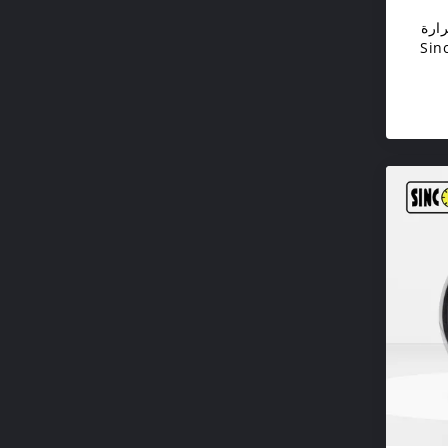
رارة
Sinco 
اء