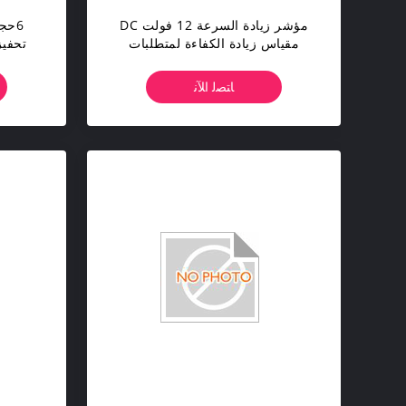
مؤشر زيادة السرعة 12 فولت DC
مقياس زيادة الكفاءة لمتطلبات
تحفيز
العملاء
ﺎﺘﺼﻟ ﺍﻶﻧ