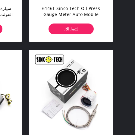
6146T Sinco Tech Oil Press
Gauge Meter Auto Mobile
الفولتم
مؤشر عرض 52 مللي متر سيارة
ﺎﺘﺼﻟ ﺍﻶﻧ