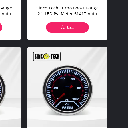
 Gauge
Sinco Tech Turbo Boost Gauge
T Auto
2 '' LED Psi Meter 6141T Auto
Mobile
ﺎﺘﺼﻟ ﺍﻶﻧ