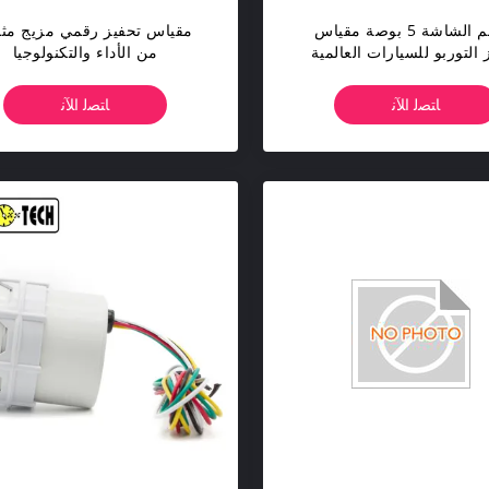
6حجم الشاشة 5 بوصة مقياس
مقياس تحفيز رقمي مزيج مثا
 التوربو للسيارات العالمية
من الأداء والتكنولوجيا
والأداء
ﺎﺘﺼﻟ ﺍﻶﻧ
ﺎﺘﺼﻟ ﺍﻶﻧ