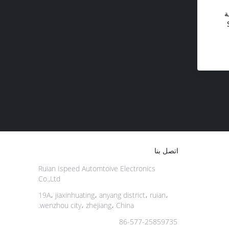
رجة
السيارات المحمول شاشة ليد 12
اتصل بنا
Ruian Ispeed Automtoive Electronics
Co.,Ltd
19A، jiaxinhuating، anyang district، ruian،
wenzhou city، zhejiang، China.
86-577-25859735