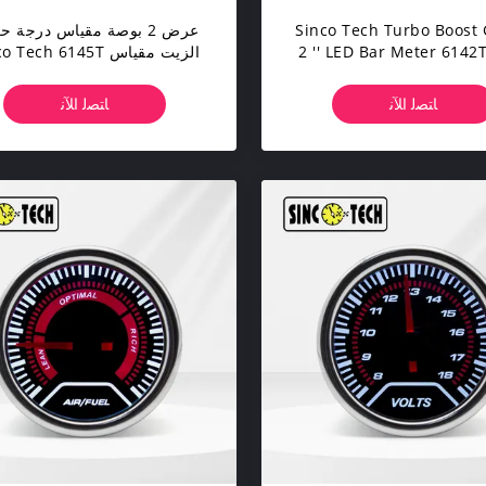
Sinco Tech Turbo Boost
عرض 2 بوصة مقياس درجة ح
2 '' LED Bar Meter 6142
الزيت مقياس Tech 6145T
Mobile
Pointer Auto شاشة سود
متحركة
ﺎﺘﺼﻟ ﺍﻶﻧ
ﺎﺘﺼﻟ ﺍﻶﻧ