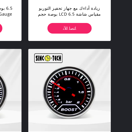
زيادة أداءك مع جهاز تحفيز التوربو
مقياس شاشة LCD 6.5 بوصة حجم
الشاشة
ﺎﺘﺼﻟ ﺍﻶﻧ