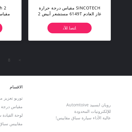
SINCOTECH مقياس درجة حرارة
غاز العادم 6149T مستشعر أبيض 2
مقياس 6143T السيارات ا
`` مقياس متنقل للسيارة للسيارات
ﺎﺘﺼﻟ ﺍﻶﻧ
8
>
الاقسام
توربو تعزيز م
رويان ايسبيد Automtoive
مقياس درجة حر
للإلكترونيات المحدودة
لوحة القيادة 
عالية الأداء سيارة سباق مقاييس!
مقاييس سباق 