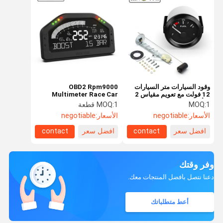
وقود السيارات متر السيارات
OBD2 Rpm9000
12 فولت مع تعويم مقياس 2
Multimeter Race Car
"الألومنيوم السيارات موبايل
Dashboard شاشة LCD
1
MOQ:
1 قطعة
MOQ:
Do921 Sinco Tech
الأسعار:
negotiable
الأسعار:
negotiable
افضل سعر
contact
افضل سعر
contact
وفر وقتك
دعنا نتصل بأفضل المنتجات معك.
أعط متطلباتك