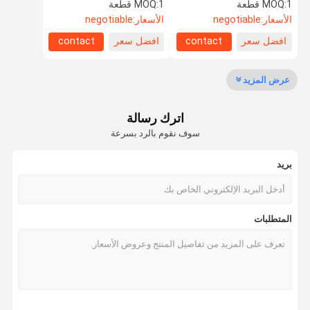
شاشة LCD متعددة سباق
قيادة سيارة سباق متعددة
1 قطعة
MOQ:
1 قطعة
MOQ:
السيارات
البلوتوث
الأسعار:
negotiable
الأسعار:
negotiable
افضل سعر
contact
افضل سعر
contact
مراقبة الجودة
اتصل بنا
أخبار
حالات
عرض المزيد
اترك رسالة
اطلب اقتباس
سوف نقوم بالرد بسرعة
بريد
مقاييس سباق السيارات
توربو تعزيز مقياس
المتطلبات
مقياس درجة حرارة غاز العادم
لوحة القيادة سيارة سباق
مقياس ضغط الزيت الكهربائي