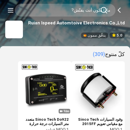
Ruian Ispeed Automtoive Electronics Co.,Ltd
5.0
يدقّق ممون
كلّ منتوج
(309)
وقود السيارات Sinco Tech
Sinco Tech Do922 متعدد
مع مقياس تعويم 2015FF
متر السيارات درجة حرارة
52mm 12V السيارات
المياه سباق السيارات شاشة
1
MOQ:
1 قطعة
MOQ: