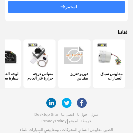
مقياس درجة حرارة الزيت
استمر
سيارة الفولتميتر الرقمي
مقياس درجة حرارة الماء
فئاتنا
مقياس RPM الرقمي
مقياس نسبة الوقود الجوي
مقاييس سباق
توربو تعزيز
مقياس درجة
لوحة القيادة
السيارات
مقياس
حرارة غاز العادم
سيارة سباق
منزل
حول نا
اتصل بنا
Desktop Site
خريطة الموقع
Privacy Policy
الصين مقاييس السائر المحركات ، ومقاييس السيارات للماء