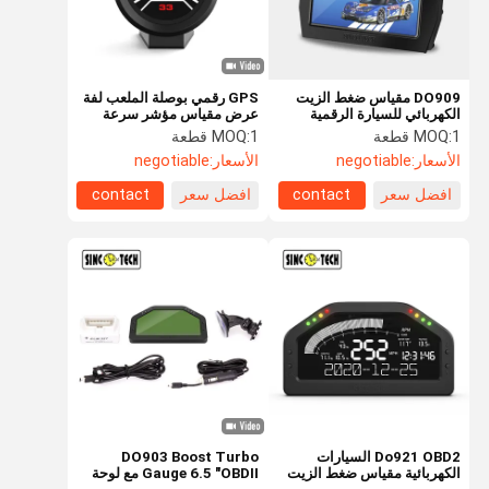
DO909 مقياس ضغط الزيت
GPS رقمي بوصلة الملعب لفة
الكهربائي للسيارة الرقمية
عرض مقياس مؤشر سرعة
12000 دورة في الدقيقة مع
السيارة DO912
1 قطعة
MOQ:
1 قطعة
MOQ:
عرض التسريع
الأسعار:
negotiable
الأسعار:
negotiable
افضل سعر
contact
افضل سعر
contact
الصفحة
منتجات
معلومات عنا
جولة في
الرئيسية
المعمل
Do921 OBD2 السيارات
DO903 Boost Turbo
الكهربائية مقياس ضغط الزيت
Gauge 6.5 "OBDII مع لوحة