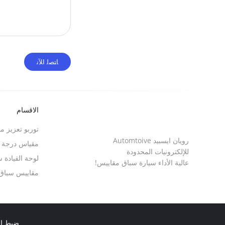
الاقسام
توربو تعزيز م
رويان ايسبيد Automtoive
مقياس درجة حر
للإلكترونيات المحدودة
لوحة القيادة 
عالية الأداء سيارة سباق مقاييس!
مقاييس سباق 
ضبط ال