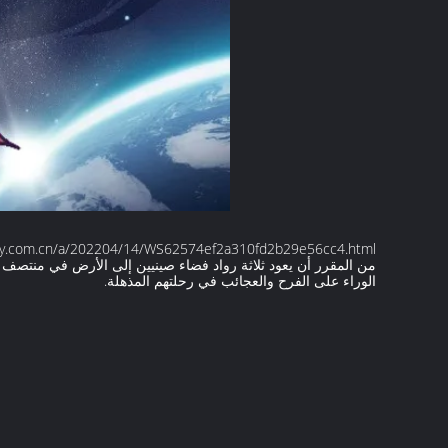
ily.com.cn/a/202204/14/WS62574ef2a310fd2b29e56cc4.html
من المقرر أن يعود ثلاثة رواد فضاء صينيين إلى الأرض في منتصف أ
الوراء على الفرح والعجائب في رحلتهم المذهلة.