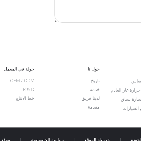
حول نا
جولة في المعمل
تاريخ
OEM / ODM
قياس
خدمة
R & D
ارة غاز العادم
لدينا فريق
خط الانتاج
سيارة سباق
مقدمة
السيارات
جودة
|
خريطة الموقع
|
سياسة الخصوصية
|
موقع ا