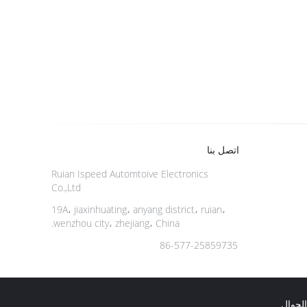
اتصل بنا
Ruian Ispeed Automtoive Electronics
Co.,Ltd
19A، jiaxinhuating، anyang district، ruian،
wenzhou city، zhejiang، China.
86-577-25859735
لجوال