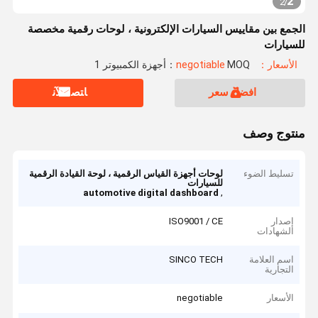
2
2
/
الجمع بين مقاييس السيارات الإلكترونية ، لوحات رقمية مخصصة
للسيارات
الأسعار：negotiable
MOQ：أجهزة الكمبيوتر 1
افضل سعر
ﺎﺘﺼﻟ ﺍﻶﻧ
منتوج وصف
تسليط الضوء
لوحات أجهزة القياس الرقمية ، لوحة القيادة الرقمية
للسيارات
,
automotive digital dashboard
إصدار
ISO9001 / CE
الشهادات
اسم العلامة
SINCO TECH
التجارية
الأسعار
negotiable