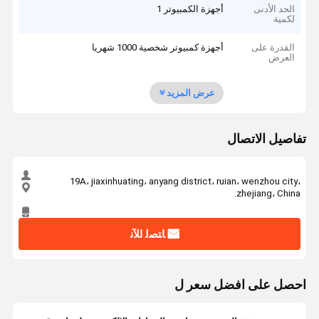
الحد الأدنى
أجهزة الكمبيوتر 1
لكمية
القدرة على
أجهزة كمبيوتر شخصية 1000 شهريا
العرض
عرض المزيد
تفاصيل الاتصال
19A، jiaxinhuating، anyang district، ruian، wenzhou city،
zhejiang، China.
ﺎﺘﺼﻟ ﺍﻶﻧ
احصل على افضل سعر ل