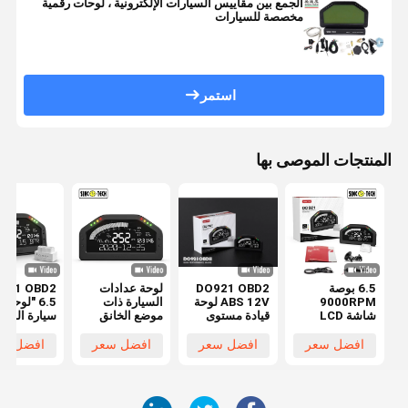
الجمع بين مقاييس السيارات الإلكترونية ، لوحات رقمية
مخصصة للسيارات
استمر
المنتجات الموصى بها
6.5 بوصة
DO921 OBD2
لوحة عدادات
921 OBD2
9000RPM
ABS 12V لوحة
السيارة ذات
6.5 "لوحة 
شاشة LCD
قيادة مستوى
موضع الخانق
سيارة السبا
لوحة القيادة
الوقود لسباق
المطلق 9000
شاشة سودا
لسباق السيارات
السيارات مع
دورة في الدقيقة
افضل سعر
افضل سعر
افضل سعر
افضل سع
نظام OBDII