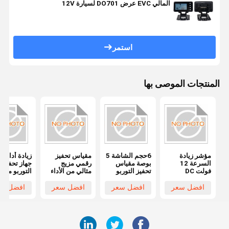
المالي EVC عرض DO701 لسيارة 12V
استمر
المنتجات الموصى بها
مؤشر زيادة
6حجم الشاشة 5
مقياس تحفيز
زيادة أداءك 
السرعة 12
بوصة مقياس
رقمي مزيج
جهاز تحفيز
فولت DC
تحفيز التوربو
مثالي من الأداء
التوربو مقي
مقياس زيادة
للسيارات
والتكنولوجيا
شاشة .5
الكفاءة
العالمية والأداء
بوصة حجم
افضل سعر
افضل سعر
افضل سعر
افضل سع
لمتطلبات العملاء
الشاشة