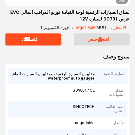
2
2
/
سباق السيارات الرقمية لوحة القيادة توربو المراقب المالي EVC
عرض DO701 لسيارة 12V
الأسعار：negotiable
MOQ：أجهزة الكمبيوتر 1
افضل سعر
ﺎﺘﺼﻟ ﺍﻶﻧ
منتوج وصف
تسليط الضوء
,
مقاييس السيارة الرقمية ، ومقاييس السيارات للماء
waterproof auto gauges
إصدار
ISO9001 / CE
الشهادات
اسم العلامة
SINCOTECH
التجارية
الأسعار
negotiable