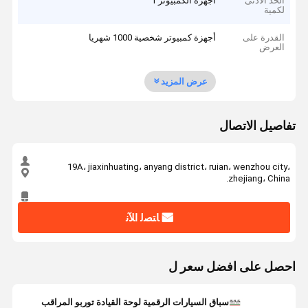
الحد الأدنى
أجهزة الكمبيوتر 1
لكمية
القدرة على
أجهزة كمبيوتر شخصية 1000 شهريا
العرض
عرض المزيد
تفاصيل الاتصال
19A، jiaxinhuating، anyang district، ruian، wenzhou city،
zhejiang، China.
ﺎﺘﺼﻟ ﺍﻶﻧ
احصل على افضل سعر ل
سباق السيارات الرقمية لوحة القيادة توربو المراقب