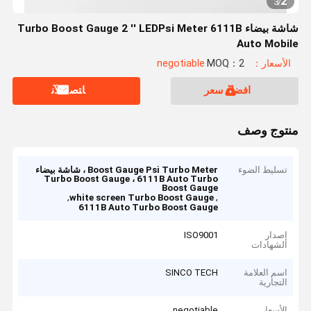
2
3
/
شاشة بيضاء Turbo Boost Gauge 2 '' LEDPsi Meter 6111B
Auto Mobile
الأسعار：negotiable
MOQ：2
افضل سعر
ﺎﺘﺼﻟ ﺍﻶﻧ
منتوج وصف
تسليط الضوء
Boost Gauge Psi Turbo Meter ، شاشة بيضاء
Turbo Boost Gauge ، 6111B Auto Turbo
Boost Gauge
,
,
white screen Turbo Boost Gauge
6111B Auto Turbo Boost Gauge
إصدار
ISO9001
الشهادات
اسم العلامة
SINCO TECH
التجارية
الأسعار
negotiable