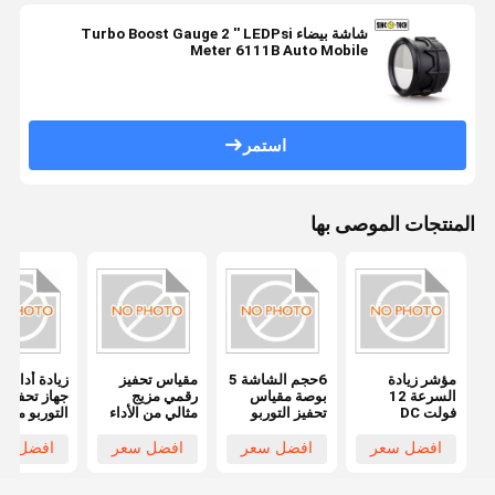
شاشة بيضاء Turbo Boost Gauge 2 '' LEDPsi
Meter 6111B Auto Mobile
استمر
المنتجات الموصى بها
مؤشر زيادة
6حجم الشاشة 5
مقياس تحفيز
زيادة أداءك 
السرعة 12
بوصة مقياس
رقمي مزيج
جهاز تحفيز
فولت DC
تحفيز التوربو
مثالي من الأداء
التوربو مقي
مقياس زيادة
للسيارات
والتكنولوجيا
شاشة .5
الكفاءة
العالمية والأداء
بوصة حجم
افضل سعر
افضل سعر
افضل سعر
افضل سع
لمتطلبات العملاء
الشاشة