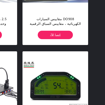
DO908 مقاييس السيارات
.5
الكهربائية ، مقاييس السباق الرقمية
ODO / TRIP / Racing
Acceleration Mode
ﺎﺘﺼﻟ ﺍﻶﻧ