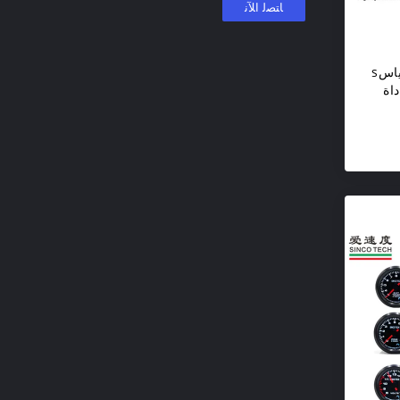
SINCO TECH سباق سيارة مقياسs
اة