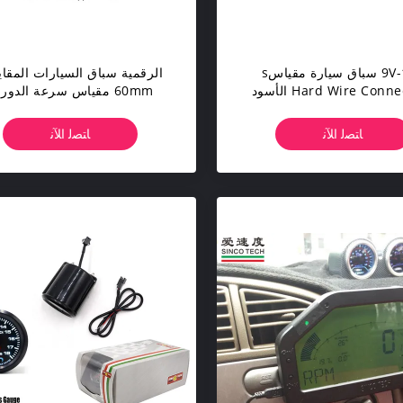
9V-16V سباق سيارة مقياسs
الرقمية سباق السيارات المقا
Hard Wire Connection الأسود
60mm مقياس سرعة الدور
DO908 عالية الأداء
العرض
ﺎﺘﺼﻟ ﺍﻶﻧ
ﺎﺘﺼﻟ ﺍﻶﻧ