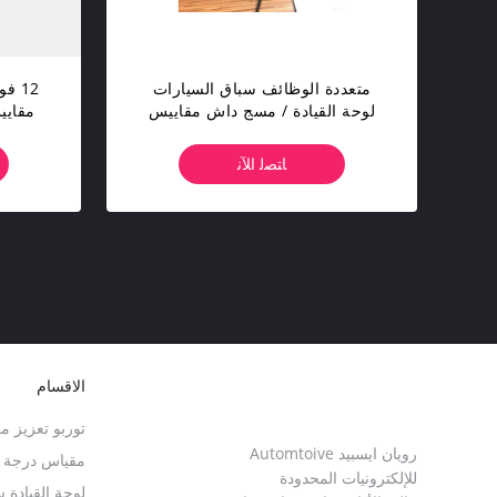
متعددة الوظائف سباق السيارات
لوحة القيادة / مسج داش مقاييس
مقايي
Sincotec الاستشعار كيت
درجة ح
ﺎﺘﺼﻟ ﺍﻶﻧ
الاقسام
توربو تعزيز م
رويان ايسبيد Automtoive
مقياس درجة حر
للإلكترونيات المحدودة
لوحة القيادة 