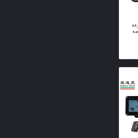
عة
العرض 2 بوصة
ات