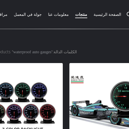
الصفحة الرئيسية
منتجات
معلومات عنا
جولة في المعمل
مراقب
الكلمات الدالة:"
" match 19 products
waterproof auto gauges