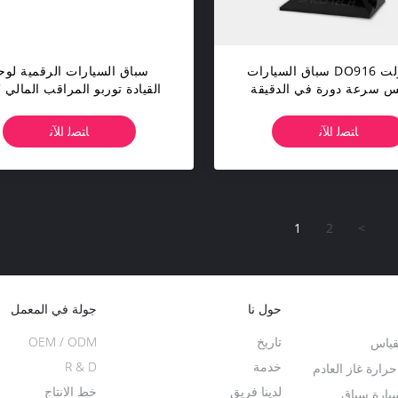
12 فولت DO916 سباق السيارات
سباق السيارات الرقمية لوح
س سرعة دورة في الدقيقة
ال
رارة الماء العرض الرقمي
عرض DO701 لسيارة 12V
ﺎﺘﺼﻟ ﺍﻶﻧ
ﺎﺘﺼﻟ ﺍﻶﻧ
1
2
>
حول نا
جولة في المعمل
تاريخ
OEM / ODM
قياس
خدمة
R & D
ارة غاز العادم
لدينا فريق
خط الانتاج
سيارة سباق