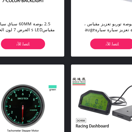
2 بوصة توربو تعزيز مقياس ،
2.5 بوصة 60MM سباق س
وحدة تعزيز سيارة سيارةauge
مقياسs LED العرض 7 
مقياس مع صفارة LED إنذار إنذار
Alumimum المواد
DO 6351
ﺎﺘﺼﻟ ﺍﻶﻧ
ﺎﺘﺼﻟ ﺍﻶﻧ