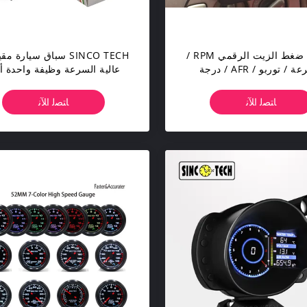
مقياس ضغط الزيت الرقمي RPM /
السرعة / توربو / AFR / درجة
عالية السرعة وظيفة واحدة أد
الزيت / درجة حرارة الماء
DO6347
ﺎﺘﺼﻟ ﺍﻶﻧ
ﺎﺘﺼﻟ ﺍﻶﻧ