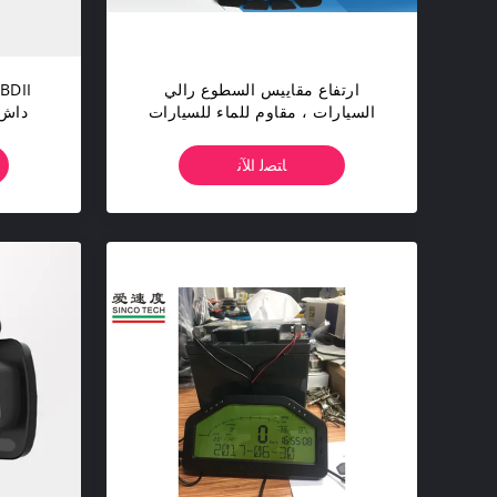
ارتفاع مقاييس السطوع رالي
السيارات ، مقاوم للماء للسيارات
داش 
الاستشعار كيت OLED عرض
المنو
DO907
ﺎﺘﺼﻟ ﺍﻶﻧ