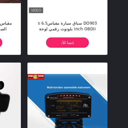
DO903 سباق سيارة مقياسs 6.5
Inch OBDII بلوتوث رقمي لوحة
القيادة Green Backlight
حرارة 
ﺎﺘﺼﻟ ﺍﻶﻧ