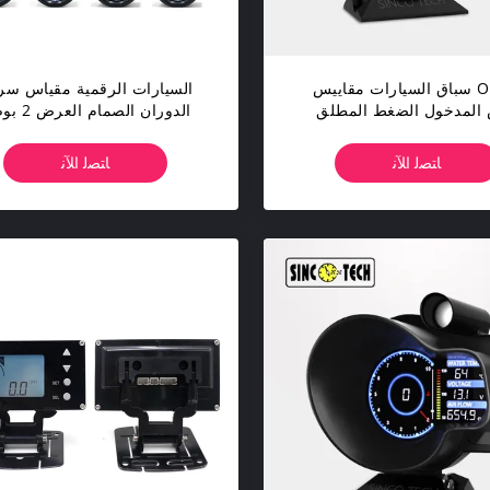
OBDII سباق السيارات مقاييس
السيارات الرقمية مقياس سر
المدخول الضغط المطلق
الدوران الصمام 
ع لمجموعة العرض الرقمية
52MM PM السائر المحرك
المقاييس
ﺎﺘﺼﻟ ﺍﻶﻧ
ﺎﺘﺼﻟ ﺍﻶﻧ