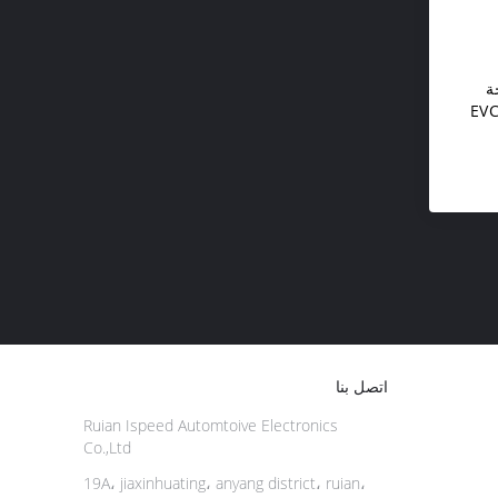
ة
قيادة توربو المراقب المالي EVC
اتصل بنا
Ruian Ispeed Automtoive Electronics
Co.,Ltd
19A، jiaxinhuating، anyang district، ruian،