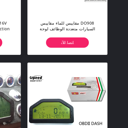
DO908 مقاييس للماء مقاييس
السيارات متعددة الوظائف لوحة
أجهزة القياس LCD المعتمدة CE
ﺎﺘﺼﻟ ﺍﻶﻧ